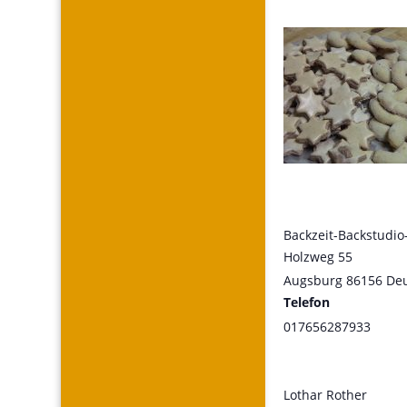
Backzeit-Backstudi
Holzweg 55
Augsburg
86156
De
Telefon
017656287933
Lothar Rother