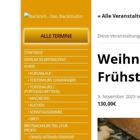
« Alle Veranstal
ALLE TERMINE
Diese Veranstaltung
STARTSEITE
Weihna
WARUM SELBER BACKEN?
KURSE
Frühs
• KURSABLAUF
• TORTENKURS 1 (ANFÄNGER)
• TORTENKURS 2
(FORTGESCHRITTENE)
9. November 2025 v
• MACARONS
130,00€
• KUCHEN
• SONNTAGSSEMMEL
• BROT
BROTBACKKURS TEIL 2 FÜR
PROFIS
• DINKEL INTENSIV SEMINAR