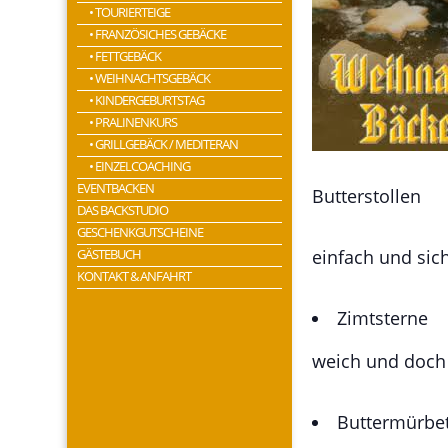
• TOURIERTEIGE
• FRANZÖSICHES GEBÄCKE
• FETTGEBÄCK
• WEIHNACHTSGEBÄCK
• KINDERGEBURTSTAG
• PRALINENKURS
• GRILLGEBÄCK / MEDITERAN
• EINZELCOACHING
EVENTBACKEN
Butterstollen
DAS BACKSTUDIO
GESCHENKGUTSCHEINE
GÄSTEBUCH
einfach und sic
KONTAKT & ANFAHRT
Zimtsterne
weich und doch
Buttermürbe