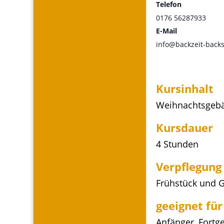
Telefon
0176 56287933
E-Mail
info@backzeit-back
Kursinhalt
Weihnachtsgebä
Kursdauer
4 Stunden
Verpflegung
Frühstück und 
geeignet für
Anfänger, Fortge