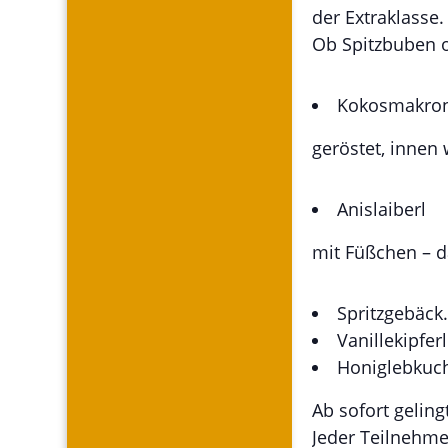
der Extraklasse.
Ob Spitzbuben o
Kokosmakro
geröstet, innen
Anislaiberl
mit Füßchen – d
Spritzgebäck
Vanillekipferl
Honiglebkuc
Ab sofort gelin
Jeder Teilnehm