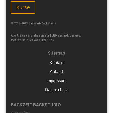
Kurse
© 2018-2023 Backzeit-Backstudio
Alle Preise verstehen sich in EURO und inkl. der ges.
Mehrwertsteuer von zurzeit 19%
Sitemap
Kontakt
Anfahrt
Impressum
Datenschutz
BACKZEIT BACKSTUDIO
Quickinfos: