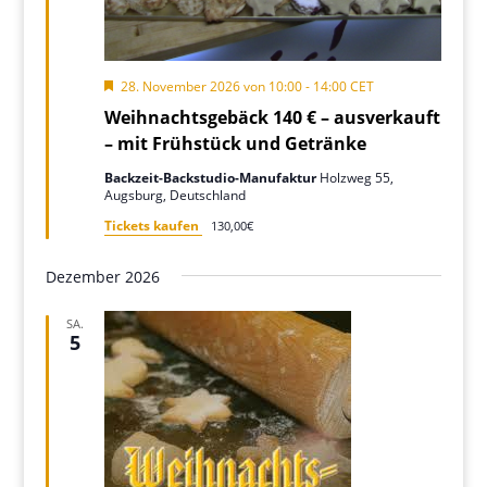
Hervorgehoben
28. November 2026 von 10:00
-
14:00
CET
Weihnachtsgebäck 140 € – ausverkauft
– mit Frühstück und Getränke
Backzeit-Backstudio-Manufaktur
Holzweg 55,
Augsburg, Deutschland
Tickets kaufen
130,00€
Dezember 2026
SA.
5