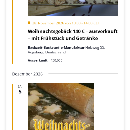
Hervorgehoben
28. November 2026 von 10:00
-
14:00
CET
Weihnachtsgebäck 140 € – ausverkauft
– mit Frühstück und Getränke
Backzeit-Backstudio-Manufaktur
Holzweg 55,
Augsburg, Deutschland
Ausverkauft
130,00€
Dezember 2026
SA.
5