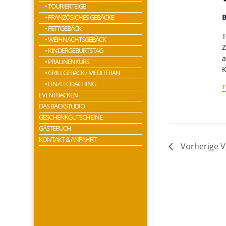
• TOURIERTEIGE
B
• FRANZÖSICHES GEBÄCKE
• FETTGEBÄCK
T
• WEIHNACHTSGEBÄCK
Z
• KINDERGEBURTSTAG
a
• PRALINENKURS
K
• GRILLGEBÄCK / MEDITERAN
• EINZELCOACHING
T
EVENTBACKEN
DAS BACKSTUDIO
GESCHENKGUTSCHEINE
GÄSTEBUCH
KONTAKT & ANFAHRT
Vorherige
V