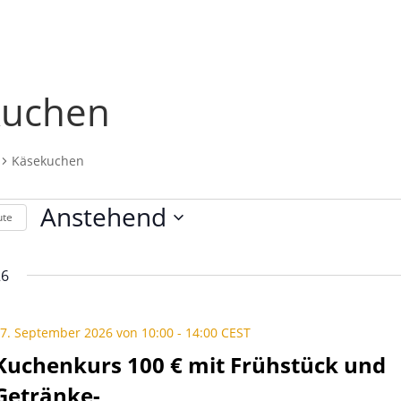
kuchen
Käsekuchen
ltungen
Anstehend
ute
Datum
wählen.
26
7. September 2026 von 10:00
-
14:00
CEST
Kuchenkurs 100 € mit Frühstück und
Getränke-